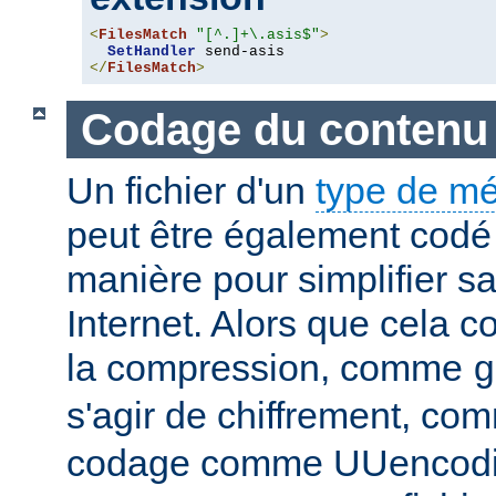
<
FilesMatch
"[^.]+\.asis$"
>
SetHandler
</
FilesMatch
>
Codage du contenu
Un fichier d'un
type de m
peut être également codé 
manière pour simplifier s
Internet. Alors que cela 
la compression, comme
g
s'agir de chiffrement, c
codage comme UUencodin