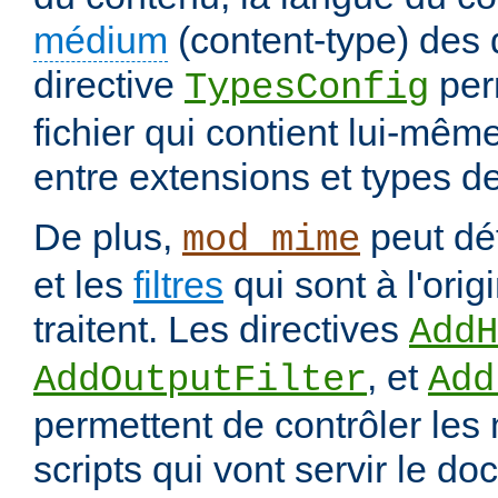
médium
(content-type) des
directive
per
TypesConfig
fichier qui contient lui-mêm
entre extensions et types d
De plus,
peut déf
mod_mime
et les
filtres
qui sont à l'orig
traitent. Les directives
AddH
, et
AddOutputFilter
Add
permettent de contrôler les
scripts qui vont servir le do