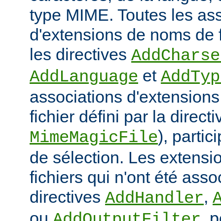
type MIME. Toutes les as
d'extensions de noms de f
les directives
AddCharse
et
AddLanguage
AddTyp
associations d'extensions 
fichier défini par la directi
), parti
MimeMagicFile
de sélection. Les extens
fichiers qui n'ont été ass
directives
,
AddHandler
ou
, 
AddOutputFilter