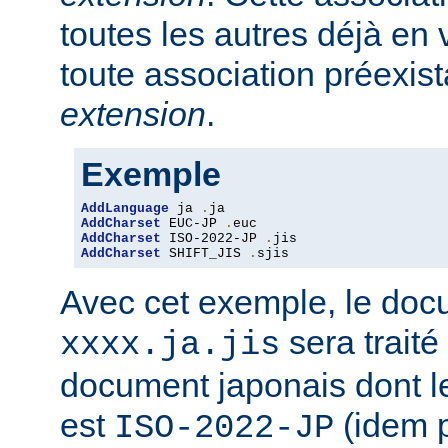
toutes les autres déjà en 
toute association préexis
extension
.
Exemple
AddLanguage
 ja 
.
AddCharset
 EUC-JP 
.
AddCharset
 ISO-2022-JP 
.
AddCharset
 SHIFT_JIS 
.
sjis
Avec cet exemple, le do
sera traité
xxxx.ja.jis
document japonais dont le
est
(idem 
ISO-2022-JP