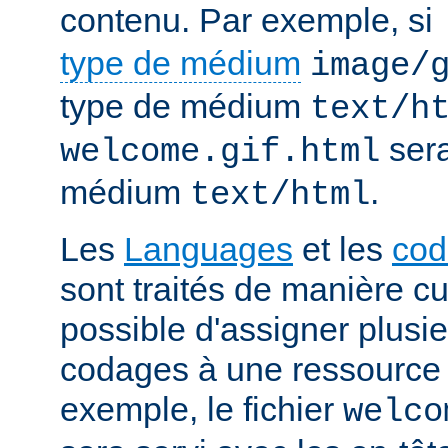
contenu. Par exemple, si
type de médium
image/
type de médium
text/h
sera
welcome.gif.html
médium
.
text/html
Les
Languages
et les
cod
sont traités de manière cum
possible d'assigner plusi
codages à une ressource p
exemple, le fichier
welco