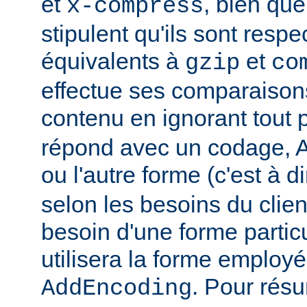
et
, bien que
x-compress
stipulent qu'ils sont resp
équivalents à
et
gzip
co
effectue ses comparaiso
contenu en ignorant tout 
répond avec un codage, Ap
ou l'autre forme (c'est à d
selon les besoins du client
besoin d'une forme partic
utilisera la forme employé
. Pour rés
AddEncoding