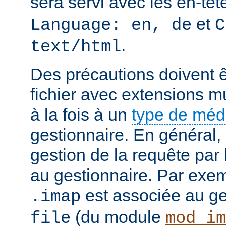
sera servi avec les en-tê
et
Language: en, de
C
.
text/html
Des précautions doivent ê
fichier avec extensions mu
à la fois à un
type de mé
gestionnaire. En général, 
gestion de la requête par
au gestionnaire. Par exemp
est associée au g
.imap
(du module
file
mod_im