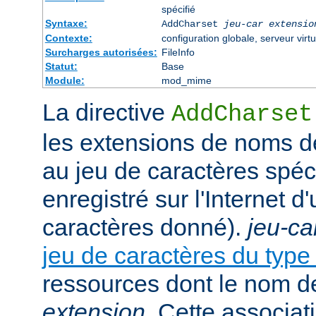
spécifié
Syntaxe:
AddCharset
jeu-car
extensio
Contexte:
configuration globale, serveur virtu
Surcharges autorisées:
FileInfo
Statut:
Base
Module:
mod_mime
La directive
AddCharset
les extensions de noms de
au jeu de caractères spéc
enregistré sur l'Internet 
caractères donné).
jeu-ca
jeu de caractères du typ
ressources dont le nom de
extension
. Cette associat