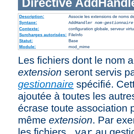
Directive
AddHandl
Description:
Associe les extensions de noms de
Syntaxe:
AddHandler
nom-gestionnaire
Contexte:
configuration globale, serveur virtu
Surcharges autorisées:
FileInfo
Statut:
Base
Module:
mod_mime
Les fichiers dont le nom 
extension
seront servis p
gestionnaire
spécifié. Cet
ajoutée à toutes les autre
écrase toute association 
même
extension
. Par exe
les fichiers
au gesti
.var