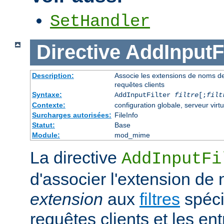
SetHandler
Directive
AddInputFi
Description:
Associe les extensions de noms de fi
requêtes clients
Syntaxe:
AddInputFilter
filtre
[;
filt
Contexte:
configuration globale, serveur virtu
Surcharges autorisées:
FileInfo
Statut:
Base
Module:
mod_mime
La directive
AddInputFi
d'associer l'extension de 
extension
aux
filtres
spécif
requêtes clients et les e