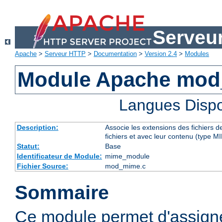
Serveu
Apache
>
Serveur HTTP
>
Documentation
>
Version 2.4
>
Modules
Module Apache mo
Langues Dispo
Description:
Associe les extensions des fichiers 
fichiers et avec leur contenu (type M
Statut:
Base
Identificateur de Module:
mime_module
Fichier Source:
mod_mime.c
Sommaire
Ce module permet d'assig