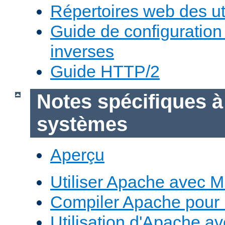
Répertoires web des uti
Guide de configuratio
inverses
Guide HTTP/2
Notes spécifiques à
systèmes
Aperçu
Utiliser Apache avec 
Compiler Apache pour
Utilisation d'Apache a