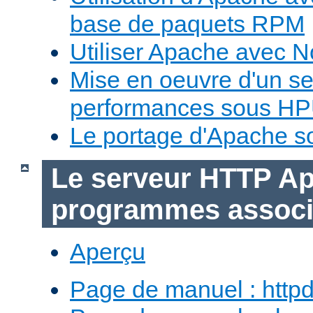
base de paquets RPM
Utiliser Apache avec 
Mise en oeuvre d'un s
performances sous H
Le portage d'Apache 
Le serveur HTTP Ap
programmes assoc
Aperçu
Page de manuel : http